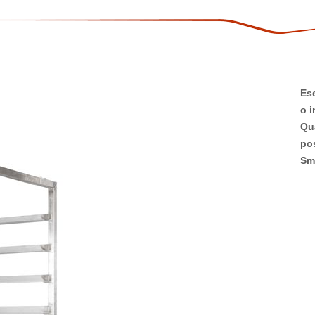
Ese
o i
Qua
pos
Sm