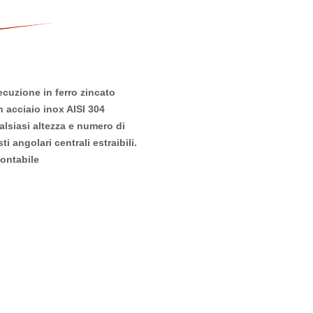
cuzione in ferro zincato
n acciaio inox AISI 304
lsiasi altezza e numero di
ti angolari centrali estraibili.
ontabile