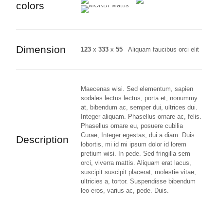
colors
Dimension
123
x
333
x
55
Aliquam faucibus orci elit
Maecenas wisi. Sed elementum, sapien
sodales lectus lectus, porta et, nonummy
at, bibendum ac, semper dui, ultrices dui.
Integer aliquam. Phasellus ornare ac, felis.
Phasellus ornare eu, posuere cubilia
Curae, Integer egestas, dui a diam. Duis
Description
lobortis, mi id mi ipsum dolor id lorem
pretium wisi. In pede. Sed fringilla sem
orci, viverra mattis. Aliquam erat lacus,
suscipit suscipit placerat, molestie vitae,
ultricies a, tortor. Suspendisse bibendum
leo eros, varius ac, pede. Duis.