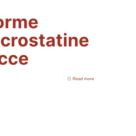
forme
 crostatine
acce
Read more