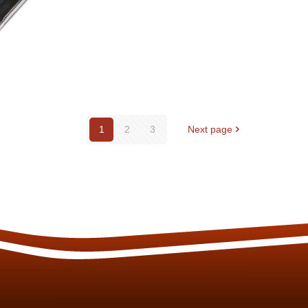
1
2
3
Next page